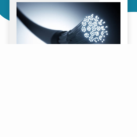
INFRASTRUCTURES
Cuivre ou fibre
Les réseaux de cuivre et de fibre optique sont deux
types d'infrastructures différents utilisés pour la
transmission de données. Les réseaux en cuivre
utilisent des câbles à paires torsadées ou coaxiaux,
en cuivre, pour transmettre des données, tandis que
les réseaux à fibre optique utilisent des fibres de